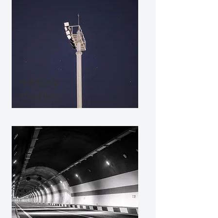
​투광등기구
Flood light