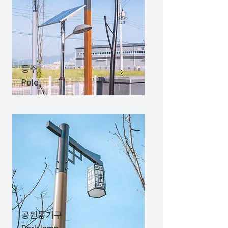
​등주
Pole
​공원등기구